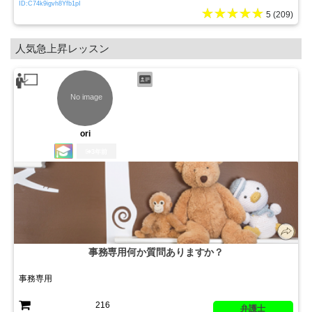
ID:C74k9igvh8Yfb1pI
★★★★★
5 (209)
人気急上昇レッスン
ori
3年前
事務専用何か質問ありますか？
事務専用
216
弁護士