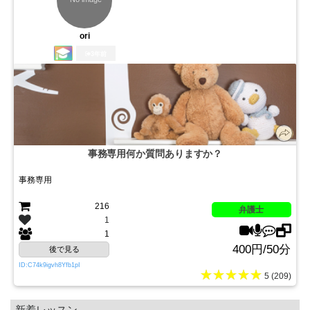
ori
3年前
事務専用何か質問ありますか？
事務専用
216
弁護士
1
1
400円/50分
後で見る
ID:C74k9igvh8Yfb1pI
★★★★★
5 (209)
新着レッスン