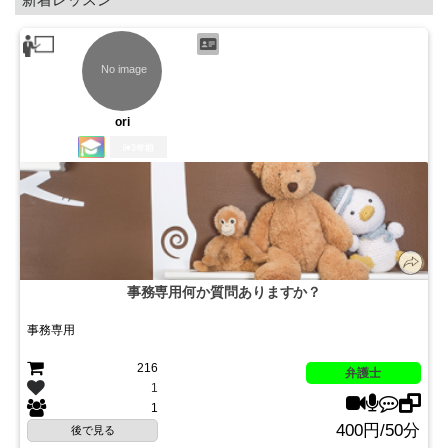
ori
3年前
事務専用何か質問ありますか？
事務専用
216
弁護士
1
1
400円/50分
後で見る