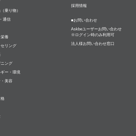
育
採用情報
船（乗り物）
t・通信
■お問い合わせ
Askbeユーザーお問い合わせ
※ログイン時のみ利用可
・栄養
法人様お問い合わせ窓口
ンセリング
築
デニング
ルギー・環境
ン・美容
資格
金
ト
ク