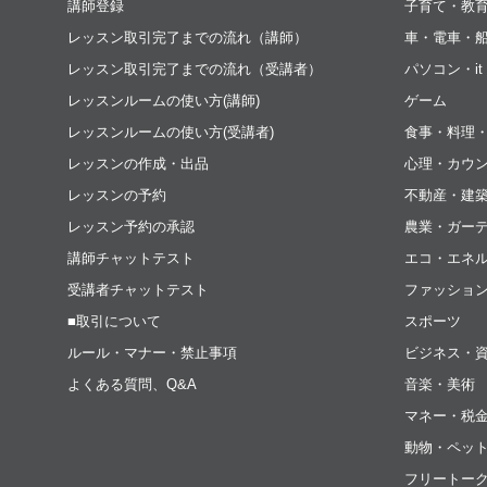
講師登録
子育て・教
レッスン取引完了までの流れ（講師）
車・電車・
レッスン取引完了までの流れ（受講者）
パソコン・i
レッスンルームの使い方(講師)
ゲーム
レッスンルームの使い方(受講者)
食事・料理
レッスンの作成・出品
心理・カウ
レッスンの予約
不動産・建
レッスン予約の承認
農業・ガー
講師チャットテスト
エコ・エネ
受講者チャットテスト
ファッショ
■取引について
スポーツ
ルール・マナー・禁止事項
ビジネス・
よくある質問、Q&A
音楽・美術
マネー・税
動物・ペッ
フリートー