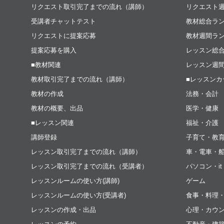
リクエスト取引完了までの流れ（講師）
リクエスト
受講者チャットテスト
教材総合ラ
リクエストに提案応募
教材週間ラ
提案応募を購入
レッスン総
■教材関連
レッスン週
教材取引完了までの流れ（講師）
■レッスンカ
教材の作成
法務・会計
教材の概要、出品
医学・健康
■レッスン関連
福祉・介護
講師登録
子育て・教
レッスン取引完了までの流れ（講師）
車・電車・
レッスン取引完了までの流れ（受講者）
パソコン・i
レッスンルームの使い方(講師)
ゲーム
レッスンルームの使い方(受講者)
食事・料理
レッスンの作成・出品
心理・カウ