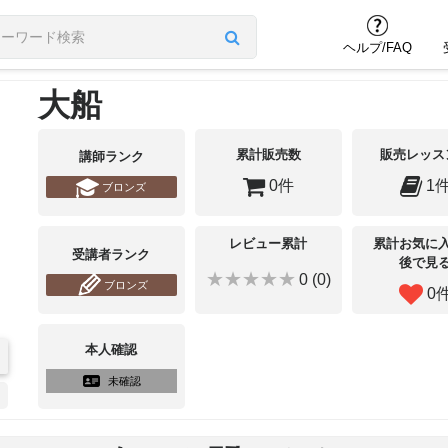
ヘルプ/FAQ
大船
累計販売数
販売レッス
講師ランク
0件
1
ブロンズ
レビュー累計
累計お気に
受講者ランク
後で見
★★★★★
0 (0)
ブロンズ
0
本人確認
未確認