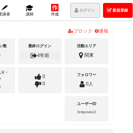
ログイン
新規登録
受講者
講師
作成
ブロック
通報
ン数
最終ログイン
活動エリア
件
関東
4年前
入り・
フォロワー
0
る
0
0人
件
ユーザーID
3c4gvoutu12