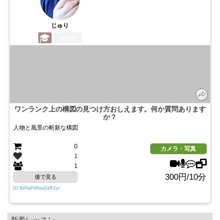
じゅり
7年前
ワンランク上の構図の見つけ方おしえます。何か質問あります
か？
人物と風景の斬新な構図
0
カメラ・写真
1
1
300円/10分
後で見る
ID:9sHaPdi6xaZeR1yc
新着レッスン