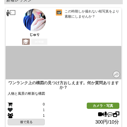
この時期しか撮れない桜写真をより
素敵にしませんか？
じゅり
7年前
ワンランク上の構図の見つけ方おしえます。何か質問あります
か？
人物と風景の斬新な構図
0
カメラ・写真
1
1
300円/10分
後で見る