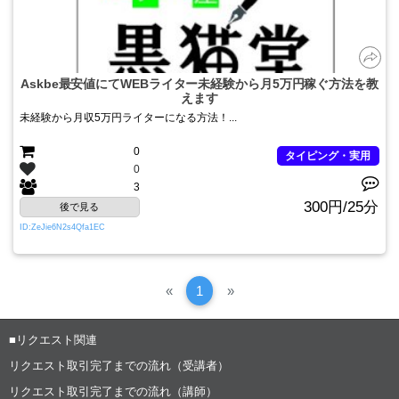
Askbe最安値にてWEBライター未経験から月5万円稼ぐ方法を教
えます
未経験から月収5万円ライターになる方法！...
0
タイピング・実用
0
3
300円/25分
後で見る
ID:ZeJie6N2s4Qfa1EC
Previous
次
«
1
»
へ
■リクエスト関連
リクエスト取引完了までの流れ（受講者）
リクエスト取引完了までの流れ（講師）