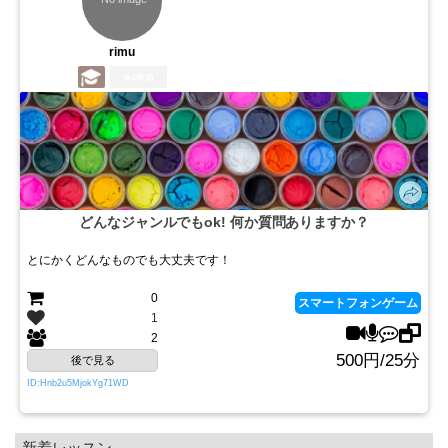
rimu
4年前
どんなジャンルでもok! 何か質問ありますか？
とにかくどんなものでも大丈夫です！
0
スマートフォンゲーム
1
2
500円/25分
後で見る
ID:Hnb2u5MjokYg71WD
新着レッスン