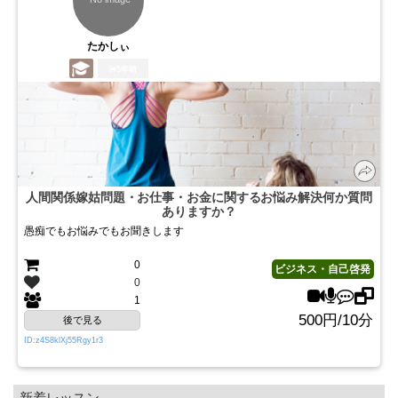
たかしぃ
5年前
人間関係嫁姑問題・お仕事・お金に関するお悩み解決何か質問
ありますか？
愚痴でもお悩みでもお聞きします
0
ビジネス・自己啓発
0
1
500円/10分
後で見る
ID:z4S8klXj55Rgy1r3
新着レッスン