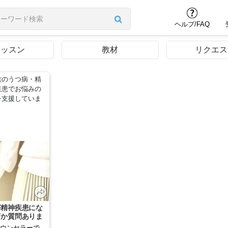
ヘルプ/FAQ
レッスン
教材
リクエス
族のうつ病・精
疾患でお悩みの
を支援していま
が精神疾患にな
何か質問ありま
？
ウンセラーで