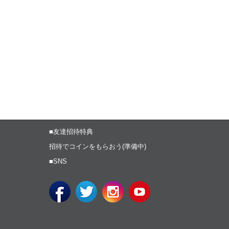
■友達招待特典
招待でコインをもらおう(準備中)
■SNS