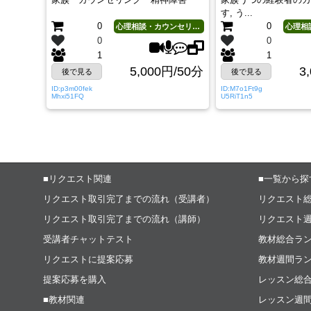
す, う...
0
0
心理相談・カウンセリング
0
0
1
1
5,000円/50分
3
後で見る
後で見る
ID:p3m00fek
ID:M7o1Ft9g
Mhxi51FQ
U5RiT1n5
■リクエスト関連
■一覧から探
リクエスト取引完了までの流れ（受講者）
リクエスト
リクエスト取引完了までの流れ（講師）
リクエスト
受講者チャットテスト
教材総合ラ
リクエストに提案応募
教材週間ラ
提案応募を購入
レッスン総
■教材関連
レッスン週