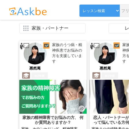
家族・パートナー
家族のうつ病・精
家
神疾患でお悩みの
神
方を支援していま
方
す
す
惠然庵
惠然庵
2年前
2年前
家族の精神障害でお悩みの方、 何
恋人・パートナー
か質問ありますか？
って悩んでいる方
すか
家族 カウンセリング 精神障害
家族うつの経験者のカ