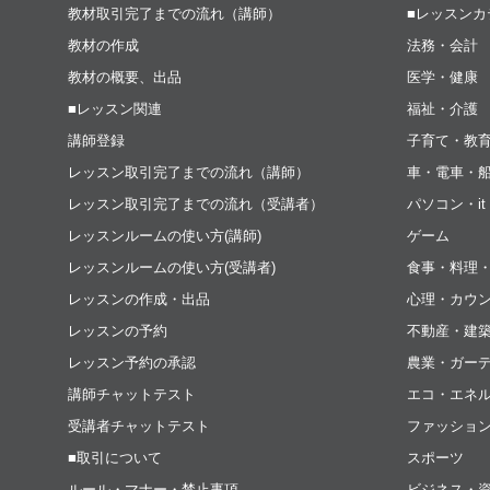
教材取引完了までの流れ（講師）
■レッスンカ
教材の作成
法務・会計
教材の概要、出品
医学・健康
■レッスン関連
福祉・介護
講師登録
子育て・教
レッスン取引完了までの流れ（講師）
車・電車・
レッスン取引完了までの流れ（受講者）
パソコン・i
レッスンルームの使い方(講師)
ゲーム
レッスンルームの使い方(受講者)
食事・料理
レッスンの作成・出品
心理・カウ
レッスンの予約
不動産・建
レッスン予約の承認
農業・ガー
講師チャットテスト
エコ・エネ
受講者チャットテスト
ファッショ
■取引について
スポーツ
ルール・マナー・禁止事項
ビジネス・