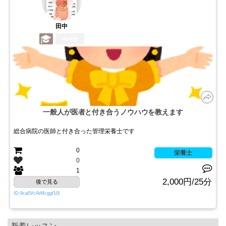
田中
5年前
一般人が医者と付き合うノウハウを教えます
総合病院の医師と付き合った管理栄養士です
0
栄養士
0
1
2,000円/25分
後で見る
ID:9ca0VcArMcggf10l
新着レッスン