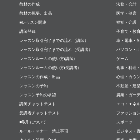
教材の作成
法務・会計
教材の概要、出品
医学・健康
■レッスン関連
福祉・介護
講師登録
子育て・教
レッスン取引完了までの流れ（講師）
車・電車・
レッスン取引完了までの流れ（受講者）
パソコン・i
レッスンルームの使い方(講師)
ゲーム
レッスンルームの使い方(受講者)
食事・料理
レッスンの作成・出品
心理・カウ
レッスンの予約
不動産・建
レッスン予約の承認
農業・ガー
講師チャットテスト
エコ・エネ
受講者チャットテスト
ファッショ
■取引について
スポーツ
ルール・マナー・禁止事項
ビジネス・