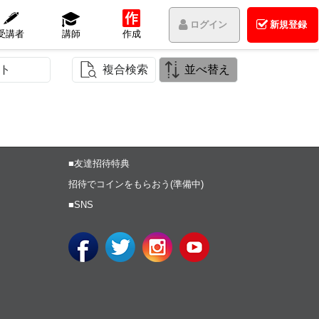
ログイン
新規登録
受講者
講師
作成
ト
複合検索
並べ替え
■友達招待特典
招待でコインをもらおう(準備中)
■SNS