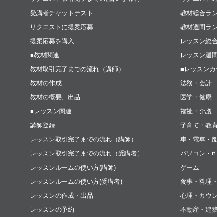
受講者チャットテスト
教材総合ラ
リクエストに提案応募
教材週間ラ
提案応募を購入
レッスン総
■教材関連
レッスン週
教材取引完了までの流れ（講師）
■レッスンカ
教材の作成
法務・会計
教材の概要、出品
医学・健康
■レッスン関連
福祉・介護
講師登録
子育て・教
レッスン取引完了までの流れ（講師）
車・電車・
レッスン取引完了までの流れ（受講者）
パソコン・i
レッスンルームの使い方(講師)
ゲーム
レッスンルームの使い方(受講者)
食事・料理
レッスンの作成・出品
心理・カウ
レッスンの予約
不動産・建