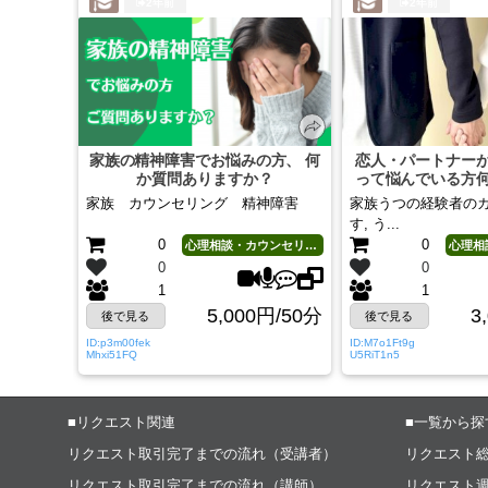
2年前
2年前
家族の精神障害でお悩みの方、 何
恋人・パートナー
か質問ありますか？
って悩んでいる方
すか
家族 カウンセリング 精神障害
家族うつの経験者の
す, う...
0
0
心理相談・カウンセリング
0
0
1
1
5,000円/50分
3
後で見る
後で見る
ID:p3m00fek
ID:M7o1Ft9g
Mhxi51FQ
U5RiT1n5
■リクエスト関連
■一覧から探
リクエスト取引完了までの流れ（受講者）
リクエスト
リクエスト取引完了までの流れ（講師）
リクエスト