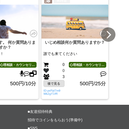
4年前
す。 何か質問ありま
いじめ相談何か質問ありますか？
日頃の
すか？
散して
！
誰でも来てください
なんで言
0
心理相談・カウンセリング
心理相談・カウンセリング
0
3
500円/10分
500円/25分
後で見る
後で見
ID:yePjd7m9
ID:mcQvWb
Wk2gY1fR
mbiags1jo
■友達招待特典
招待でコインをもらおう(準備中)
■SNS