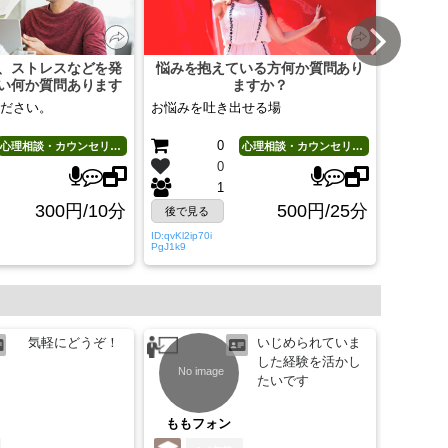
、ストレスなどを発
悩みを抱えている方何か質問あり
基本的
い何か質問あります
ますか？
解消方
か？
ださい。
お悩みを吐き出せる場
人間関係
の向上
0
心理相談・カウンセリング
心理相談・カウンセリング
0
1
300円/10分
500円/25分
後で見る
後で見
ID:qvKl2ip70i
ID:fc9tnowf
PgJ1k9
XgC1jI
気軽にどうぞ！
いじめられていま
した経験を活かし
たいです
ももフォン
ダイ