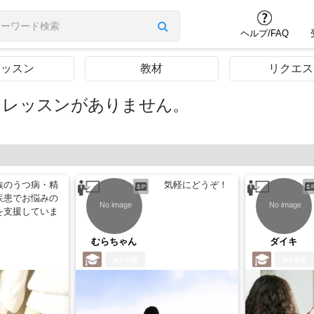
ヘルプ/FAQ
レッスン
教材
リクエス
るレッスンがありません。
族のうつ病・精
気軽にどうぞ！
疾患でお悩みの
を支援していま
むらちゃん
ダイキ
4年前
4年前