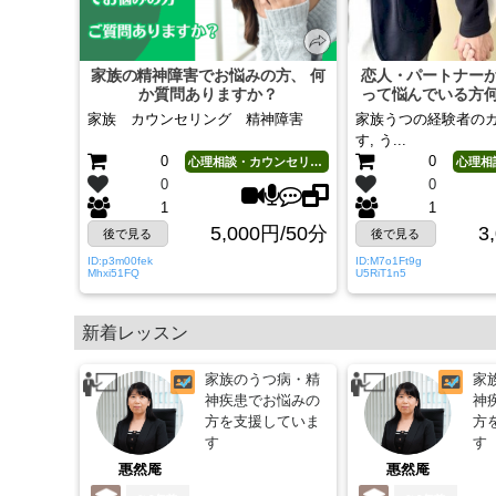
家族の精神障害でお悩みの方、 何
恋人・パートナー
か質問ありますか？
って悩んでいる方
すか
家族 カウンセリング 精神障害
家族うつの経験者の
す, う...
0
0
心理相談・カウンセリング
0
0
1
1
5,000円/50分
3
後で見る
後で見る
ID:p3m00fek
ID:M7o1Ft9g
Mhxi51FQ
U5RiT1n5
新着レッスン
家族のうつ病・精
家
神疾患でお悩みの
神
方を支援していま
方
す
す
惠然庵
惠然庵