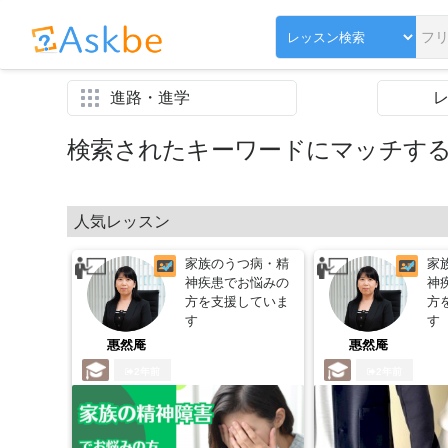
進路・進学
検索されたキーワードにマッチす
人気レッスン
家族のうつ病・精
家
神疾患でお悩みの
神
方を支援していま
方
す
す
惠然庵
惠然庵
2年前
2年前