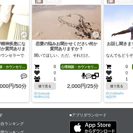
3年前
4年前
が精神疾患にな
恋愛の悩みお聞かせください何か
お話し聞きま
何か質問ありま
質問ありますか？
？
カウンセラーで
聞いてほしい、ただ、それだけ。
なんでもどうぞ
0
0
心理相談・カウンセリング
心理相談・カウンセリング
0
0
1
1
,000円/50分
2,000円/25分
後で見る
後で見る
ID:I2abnslb
ID:YrJtliVaPo
WuBhc11Q
fgQ1FA
す
■アプリダウンロード
総合ランキング
週間ランキング