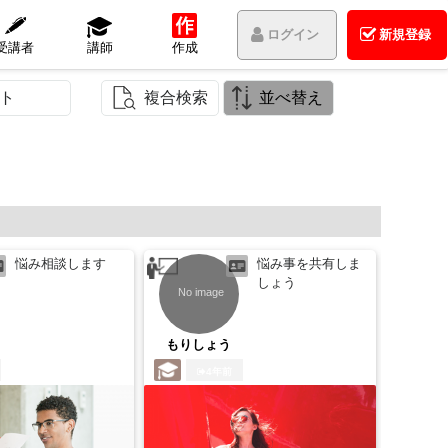
ログイン
新規登録
受講者
講師
作成
ト
複合検索
並べ替え
悩み相談します
悩み事を共有しま
しょう
もりしょう
あっ
4年前