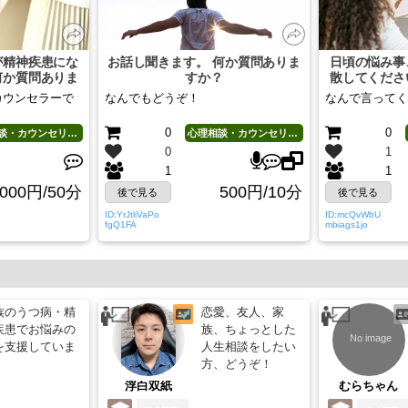
が精神疾患にな
お話し聞きます。 何か質問ありま
日頃の悩み事
何か質問ありま
すか？
散してくださ
？
カウンセラーで
なんでもどうぞ！
なんで言ってく
0
0
心理相談・カウンセリング
心理相談・カウンセリング
0
1
1
1
,000円/50分
500円/10分
後で見る
後で見る
ID:YrJtliVaPo
ID:mcQvWbU
fgQ1FA
mbiags1jo
族のうつ病・精
恋愛、友人、家
疾患でお悩みの
族、ちょっとした
を支援していま
人生相談をしたい
方、どうぞ！
浮白双紙
むらちゃん