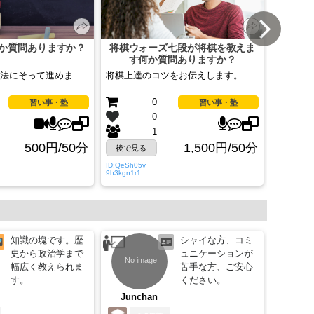
か質問ありますか？
将棋ウォーズ七段が将棋を教えま
経験豊
す何か質問ありますか？
ン英語
法にそって進めま
将棋上達のコツをお伝えします。
２５分で
う！, お..
0
習い事・塾
習い事・塾
0
1
500円/50分
1,500円/50分
後で見る
後で見
ID:QeSh05v
ID:Khhe64
9h3kgn1r1
cuc5fL1Gc
知識の塊です。歴
シャイな方、コミ
史から政治学まで
ュニケーションが
幅広く教えられま
苦手な方、ご安心
す。
ください。
Junchan