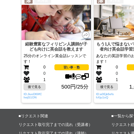
1年前
1年前
経験豊富なフィリピン人講師が子
もう1人で悩まない
ども向けに英会話を教えます
者向け英会話学習
25分のオンライン英会話レッスンで
あなたの英語学習の
す！
ます！
0
0
習い事・塾
0
0
1
1
500円/25分
1
後で見る
後で見る
ID:JiuoD69fC
ID:a0Ejk6efs
hejG1ON
hXju1oQ
■リクエスト関連
■一覧から探
リクエスト取引完了までの流れ（受講者）
リクエスト
リクエスト取引完了までの流れ（講師）
リクエスト