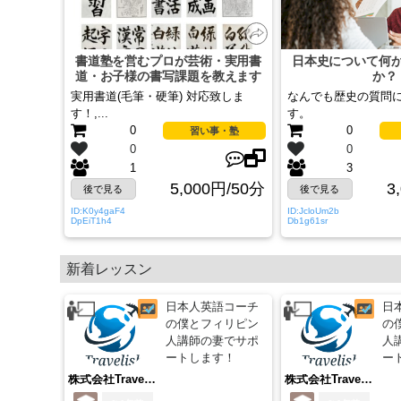
書道塾を営むプロが芸術・実用書
日本史について何
道・お子様の書写課題を教えます
か？
実用書道(毛筆・硬筆) 対応致しま
なんでも歴史の質問
す！,...
す。
0
0
習い事・塾
0
0
1
3
5,000円/50分
3
後で見る
後で見る
ID:K0y4gaF4
ID:JcloUm2b
DpEiT1h4
Db1g61sr
新着レッスン
日本人英語コーチ
日
の僕とフィリピン
の
人講師の妻でサポ
人
ートします！
ー
株式会社Travelish
株式会社Travelish