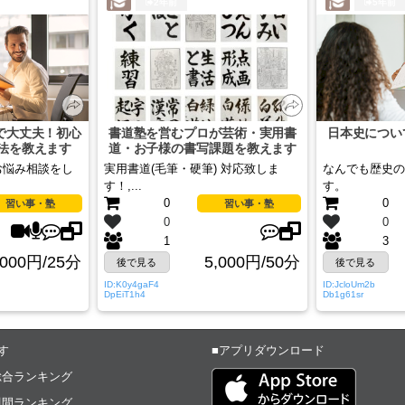
2年前
5年前
で大丈夫！初心
書道塾を営むプロが芸術・実用書
日本史につい
法を教えます
道・お子様の書写課題を教えます
お悩み相談をし
実用書道(毛筆・硬筆) 対応致しま
なんでも歴史の
す！,...
す。
0
0
習い事・塾
習い事・塾
0
0
1
3
,000円/25分
5,000円/50分
後で見る
後で見る
ID:K0y4gaF4
ID:JcloUm2b
DpEiT1h4
Db1g61sr
す
■アプリダウンロード
総合ランキング
週間ランキング