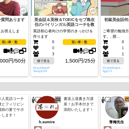
か質問あります
英会話＆英検＆TOEICをセブ島在
初級英会話何
住のバイリンガル英語コーチを教
えます
にお答えしま
英語初心者向けの学習のきっかけを
ご希望の勉強方
作ります
す。, 授...
0
0
習い事・塾
習い事・塾
0
1
3
1
,000円/50分
1,500円/25分
後で見る
後で見る
ID:eu08qmP
ID:Zblr65sjh3
3la2gS1Hi
fgg17J
本人英語コーチ
書道上達書き方講
僕とフィリピン
座！お手本付きで
講師の妻でサポ
添削いたします！
トします！
h.sumire
青梅先生