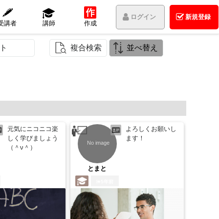
ログイン
新規登録
受講者
講師
作成
ト
複合検索
並べ替え
元気にニコニコ楽
よろしくお願いし
しく学びましょう
ます！
（＾ν＾）
とまと
mem
5年前