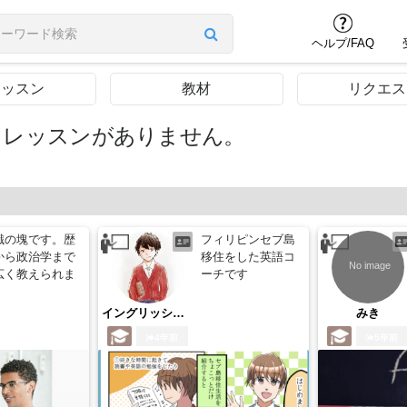
ヘルプ/FAQ
レッスン
教材
リクエス
るレッスンがありません。
識の塊です。歴
フィリピンセブ島
から政治学まで
移住をした英語コ
広く教えられま
ーチです
。
イングリッシュたくと
みき
4年前
5年前