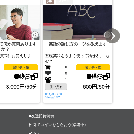
5年前
て何か質問あります
英語の話し方のコツを教えます
英会話＆
か？
住のバ
質問にお答えしま
基礎英語をうまく使って話せる。, な
英語初心
ぜ苦...
作ります
0
習い事・塾
習い事・塾
0
1
3,000円/50分
600円/50分
後で見る
後で見
ID:Qi80r9Z9
ID:eu08qm
Ybsgg1S7
3la2gS1Hi
■友達招待特典
招待でコインをもらおう(準備中)
■SNS