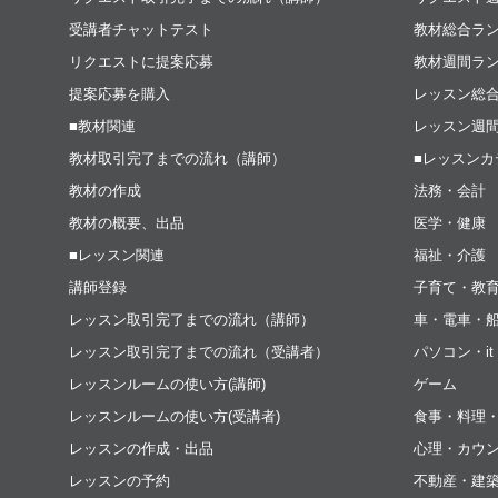
受講者チャットテスト
教材総合ラ
リクエストに提案応募
教材週間ラ
提案応募を購入
レッスン総
■教材関連
レッスン週
教材取引完了までの流れ（講師）
■レッスンカ
教材の作成
法務・会計
教材の概要、出品
医学・健康
■レッスン関連
福祉・介護
講師登録
子育て・教
レッスン取引完了までの流れ（講師）
車・電車・
レッスン取引完了までの流れ（受講者）
パソコン・i
レッスンルームの使い方(講師)
ゲーム
レッスンルームの使い方(受講者)
食事・料理
レッスンの作成・出品
心理・カウ
レッスンの予約
不動産・建