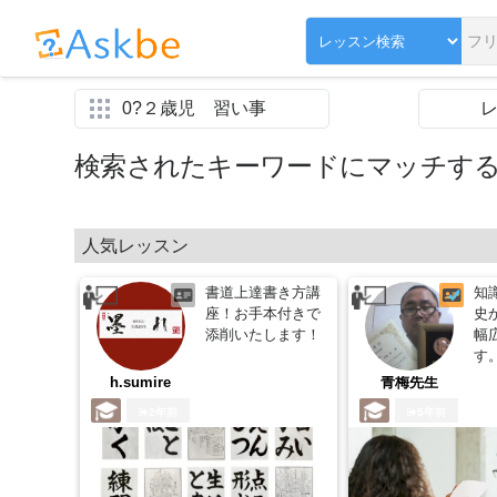
0?２歳児 習い事
検索されたキーワードにマッチす
人気レッスン
書道上達書き方講
知
座！お手本付きで
史
添削いたします！
幅
す
h.sumire
青梅先生
2年前
5年前