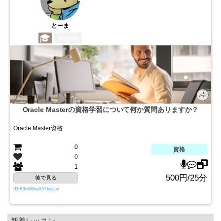
とーま
3か月前
Oracle Masterの資格学習について何か質問ありますか？
Oracle Master資格
0
資格
0
1
500円/25分
後で見る
ID:F3ni06haA5Thp1uv
新着レッスン