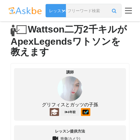
Wattson二万2千キルが
ApexLegendsワトソンを
教えます
講師
グリフィスとガッツの子孫
4年前
レッスン提供方法
映像(カメラ)