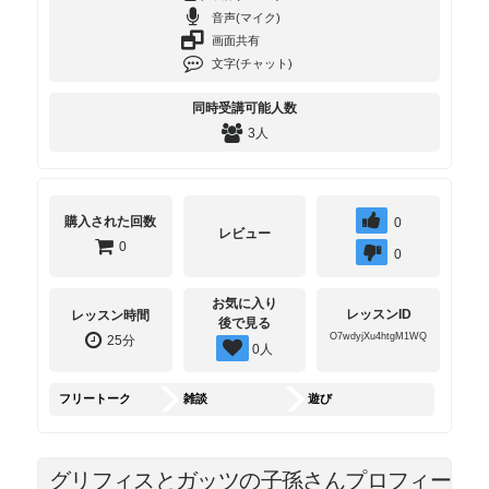
音声(マイク)
画面共有
文字(チャット)
同時受講可能人数
3人
購入された回数
0
レビュー
0
0
お気に入り
レッスンID
レッスン時間
後で見る
O7wdyjXu4htgM1WQ
25分
0
人
フリートーク
雑談
遊び
グリフィスとガッツの子孫さんプロフィー