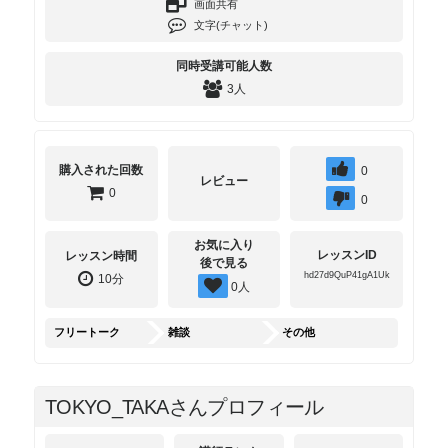
画面共有
文字(チャット)
同時受講可能人数
3人
購入された回数
0
レビュー
0
0
お気に入り
レッスンID
レッスン時間
後で見る
hd27d9QuP41gA1Uk
10分
0
人
フリートーク
雑談
その他
TOKYO_TAKAさんプロフィール