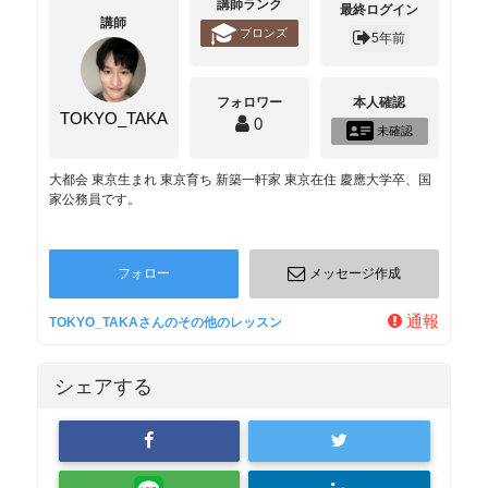
講師ランク
最終ログイン
講師
ブロンズ
5年前
フォロワー
本人確認
TOKYO_TAKA
0
未確認
大都会 東京生まれ 東京育ち 新築一軒家 東京在住 慶應大学卒、国
家公務員です。
フォロー
メッセージ作成
通報
TOKYO_TAKAさんのその他のレッスン
シェアする