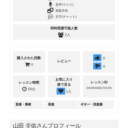
音声(マイク)
画面共有
文字(チャット)
同時受講可能人数
2人
購入された回数
0
レビュー
0
0
お気に入り
レッスンID
レッスン時間
後で見る
2nEdPeMdQvThA15b
50分
1
人
音楽・美術
音楽
ギター・弦楽器
山田 圭佑さんプロフィール