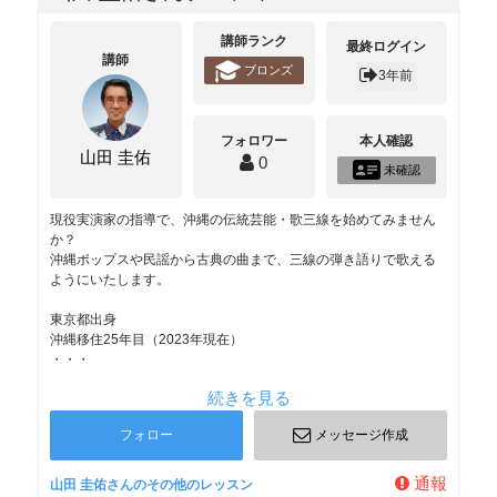
講師ランク
最終ログイン
講師
ブロンズ
3年前
フォロワー
本人確認
山田 圭佑
0
未確認
現役実演家の指導で、沖縄の伝統芸能・歌三線を始めてみません
か？
沖縄ポップスや民謡から古典の曲まで、三線の弾き語りで歌える
ようにいたします。
東京都出身
沖縄移住25年目（2023年現在）
・・・
続きを見る
フォロー
メッセージ作成
通報
山田 圭佑さんのその他のレッスン