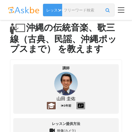
沖縄の伝統音楽、歌三
線（古典、民謡、沖縄ポッ
プスまで） を教えます
講師
山田 圭佑
3年前
レッスン提供方法
映像(カメラ)