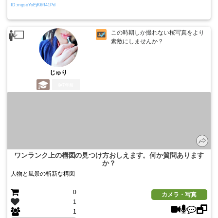
ID:mgsoYoEjK6ff41Pd
この時期しか撮れない桜写真をより
素敵にしませんか？
じゅり
7年前
ワンランク上の構図の見つけ方おしえます。何か質問あります
か？
人物と風景の斬新な構図
0
カメラ・写真
1
1