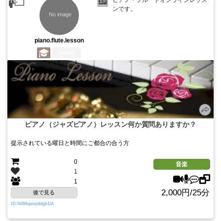
ンです。
piano.flute.lesson
5年前
ピアノ（ジャズピアノ）レッスン何か質問ありますか？
提示されている曜日と時間にご都合の合う方
0
音楽
1
1
2,000円/25分
後で見る
ID:N0Mqwirji4dgb1lA