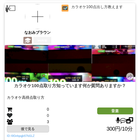
カラオケ100点出し方教えます
なおみブラウン
6年前
カラオケ100点取り方知っています何か質問ありますか？
カラオケ高得点取り方
0
音楽
0
3
300円/10分
後で見る
ID:I9Gnhpqjk67fd1LZ