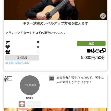
ギター演奏のレベルアップ方法を教えます
クラシックギターやアコギの単発レッスン,...
0
音楽
0
1
5,000円/50分
後で見る
ID:960lRvv3h0Dkb1Ox
過去自分が苦手だったので、苦手な
人の気持ちがわかります！
shiro
9か月前