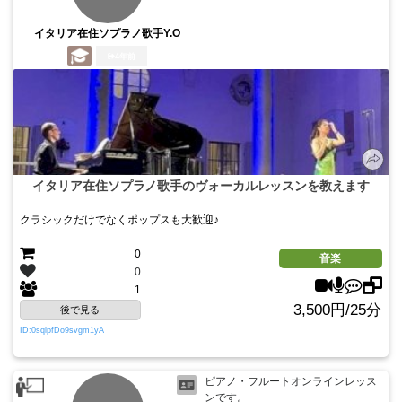
イタリア在住ソプラノ歌手Y.O
4年前
イタリア在住ソプラノ歌手のヴォーカルレッスンを教えます
クラシックだけでなくポップスも大歓迎♪
0
音楽
0
1
3,500円/25分
後で見る
ID:0sqlpfDo9svgm1yA
ピアノ・フルートオンラインレッス
ンです。