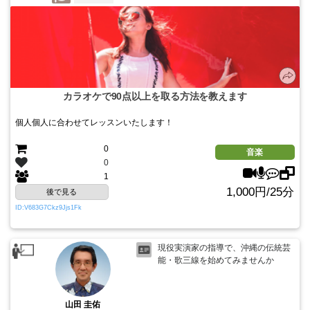
カラオケで90点以上を取る方法を教えます
個人個人に合わせてレッスンいたします！
0
音楽
0
1
1,000円/25分
後で見る
ID:V683G7Ckz9Jjs1Fk
現役実演家の指導で、沖縄の伝統芸
能・歌三線を始めてみませんか
山田 圭佑