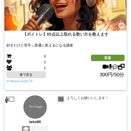
【ボイトレ】85点以上取れる歌い方を教えます
好きだけと苦手→普通に歌えるになる講座
0
音楽
0
1
300円/50分
後で見る
ID:99j0e61uEk8jK125
よろしくお願いいします！
teira90
2年前