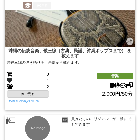
3年前
沖縄の伝統音楽、歌三線（古典、民謡、沖縄ポップスまで） を
教えます
沖縄三線の弾き語りを、基礎から教えます。
0
音楽
1
2
2,000円/50分
後で見る
ID:2nEdPeMdQvThA15b
貴方だけのオリジナル曲が、誰にで
もできます！