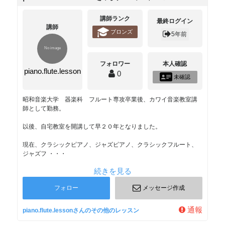
講師ランク
最終ログイン
講師
ブロンズ
5年前
フォロワー
本人確認
piano.flute.lesson
0
未確認
昭和音楽大学 器楽科 フルート専攻卒業後、カワイ音楽教室講
師として勤務。
以後、自宅教室を開講して早２０年となりました。
現在、クラシックピアノ、ジャズピアノ、クラシックフルート、
ジャズフ ・・・
続きを見る
フォロー
メッセージ作成
通報
piano.flute.lessonさんのその他のレッスン