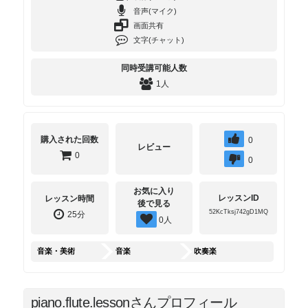
音声(マイク)
画面共有
文字(チャット)
同時受講可能人数
1人
購入された回数
0
レビュー
0
0
お気に入り
レッスンID
レッスン時間
後で見る
52KcTksj742gD1MQ
25分
0
人
音楽・美術
音楽
吹奏楽
piano.flute.lessonさんプロフィール