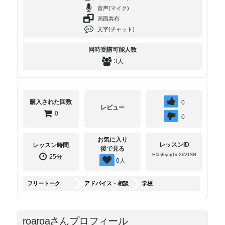
音声(マイク)
画面共有
文字(チャット)
同時受講可能人数
3人
購入された回数
0
レビュー
0
0
お気に入り
レッスンID
レッスン時間
後で見る
H0ejEqmj1mXhV1SN
25分
0
人
フリートーク
アドバイス・相談
学校
roaroaさんプロフィール