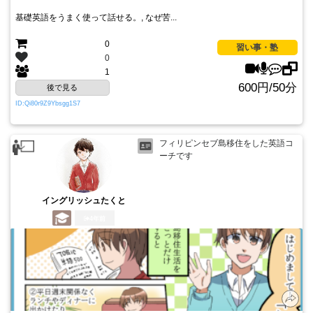
基礎英語をうまく使って話せる。, なぜ苦...
0
習い事・塾
0
1
600円/50分
後で見る
ID:Qi80r9Z9Ybsgg1S7
フィリピンセブ島移住をした英語コ
ーチです
イングリッシュたくと
4年前