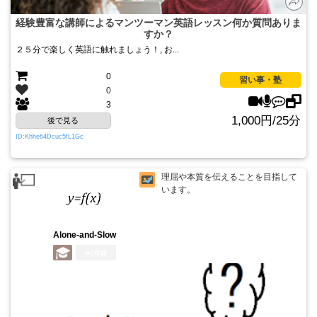
経験豊富な講師によるマンツーマン英語レッスン何か質問ありま
すか？
２５分で楽しく英語に触れましょう！, お...
0
習い事・塾
0
3
1,000円/25分
後で見る
ID:Khhe64Dcuc5fL1Gc
理屈や本質を伝えることを目指して
います。
Alone-and-Slow
6年前