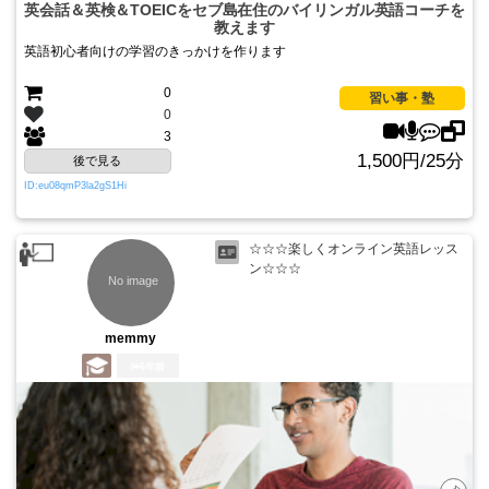
英会話＆英検＆TOEICをセブ島在住のバイリンガル英語コーチを
教えます
英語初心者向けの学習のきっかけを作ります
0
習い事・塾
0
3
1,500円/25分
後で見る
ID:eu08qmP3la2gS1Hi
☆☆☆楽しくオンライン英語レッス
ン☆☆☆
memmy
6年前