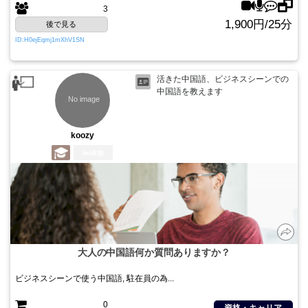
3
1,900円/25分
後で見る
ID:H0ejEqmj1mXhV1SN
活きた中国語、ビジネスシーンでの
中国語を教えます
koozy
4年前
大人の中国語何か質問ありますか？
ビジネスシーンで使う中国語, 駐在員の為...
0