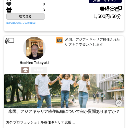
資格・キャリア
0
3
1,500円/50分
後で見る
ID:A7B9Gu87D0vhH1Su
米国、アジアへキャリア移住された
い方をご支援いたします
Hoshino Takayuki
4年前
米国、アジアキャリア移住転職について何か質問ありますか？
海外プロフェッショナル移住キャリア支援,...