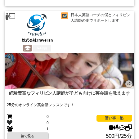
日本人英語コーチの僕とフィリピン
人講師の妻でサポートします！
株式会社Travelish
1年前
経験豊富なフィリピン人講師が子ども向けに英会話を教えます
25分のオンライン英会話レッスンです！
0
習い事・塾
0
1
500円/25分
後で見る