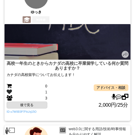
ゆっき
3年前
高校一年生のときからカナダの高校に卒業留学している何か質問
ありますか？
カナダの高校留学についてお伝えします！
0
アドバイス・相談
1
3
2,000円/25分
後で見る
ID:s7W0E0P7FkLhj15O
web3.0に関する用語/技術/時事情報
を分かりやすく解説