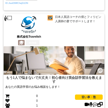
ID:JiuoD69fChejG1ON
日本人英語コーチの僕とフィリピン
人講師の妻でサポートします！
株式会社Travelish
1年前
もう1人で悩まないで大丈夫！初心者向け英会話学習法を教えま
す
あなたの英語学習のお悩み相談をします！
0
習い事・塾
0
1