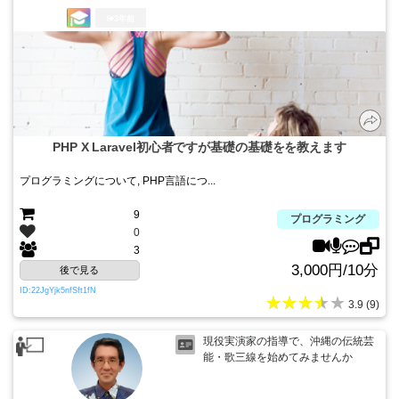
3年前
PHP X Laravel初心者ですが基礎の基礎をを教えます
プログラミングについて, PHP言語につ...
9
プログラミング
0
3
3,000円/10分
後で見る
ID:22JgYjk5nfSft1fN
★★★★★
3.9 (9)
現役実演家の指導で、沖縄の伝統芸
能・歌三線を始めてみませんか