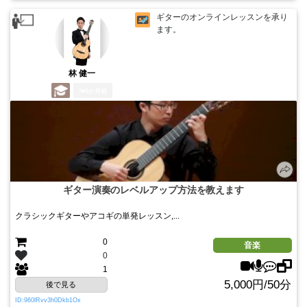
ギターのオンラインレッスンを承り
ます。
林 健一
6か月前
ギター演奏のレベルアップ方法を教えます
クラシックギターやアコギの単発レッスン,...
0
音楽
0
1
5,000円/50分
後で見る
ID:960lRvv3h0Dkb1Ox