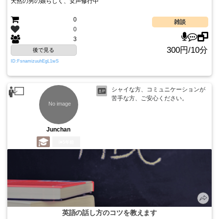
天然の男の娘らしく、女声修行中
0
雑談
0
3
300円/10分
後で見る
ID:FsnamizuuhEgL1wS
シャイな方、コミュニケーションが
苦手な方、ご安心ください。
Junchan
5年前
英語の話し方のコツを教えます