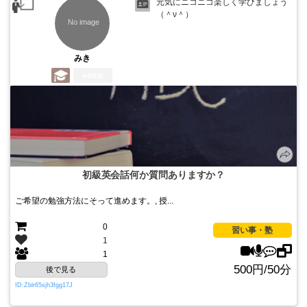
元気にニコニコ楽しく学びましょう
（＾ν＾）
みき
5年前
初級英会話何か質問ありますか？
ご希望の勉強方法にそって進めます。, 授...
0
習い事・塾
1
1
500円/50分
後で見る
ID:Zblr65sjh3fgg17J