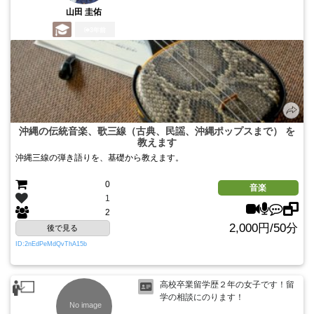
山田 圭佑
3年前
沖縄の伝統音楽、歌三線（古典、民謡、沖縄ポップスまで） を
教えます
沖縄三線の弾き語りを、基礎から教えます。
0
音楽
1
2
2,000円/50分
後で見る
ID:2nEdPeMdQvThA15b
高校卒業留学歴２年の女子です！留
学の相談にのります！