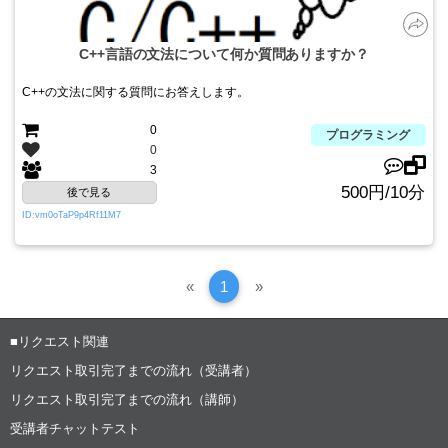
C++言語の文法について何か質問ありますか？
C++の文法に関する質問にお答えします。
0
プログラミング
0
3
500円/10分
後で見る
ID:vm0oTaP9p4Rf11M7
Previous
次
«
1
»
へ
■リクエスト関連
リクエスト取引完了までの流れ（受講者）
リクエスト取引完了までの流れ（講師）
受講者チャットテスト