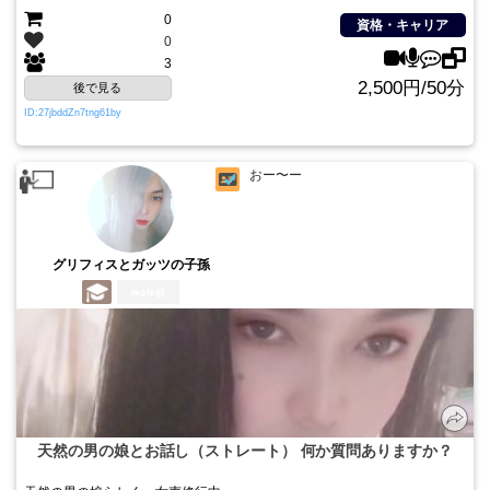
0
資格・キャリア
0
3
2,500円/50分
後で見る
ID:27jbddZn7tng61by
おー〜ー
グリフィスとガッツの子孫
4年前
天然の男の娘とお話し（ストレート） 何か質問ありますか？