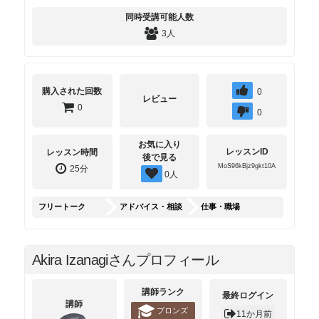
同時受講可能人数
3人
購入された回数
0
レビュー
0
0
お気に入り
レッスンID
レッスン時間
後で見る
MoS96kBjz9gkt10A
25分
0
人
フリートーク
アドバイス・相談
仕事・職場
Akira Izanagiさんプロフィール
講師ランク
最終ログイン
講師
ブロンズ
11か月前