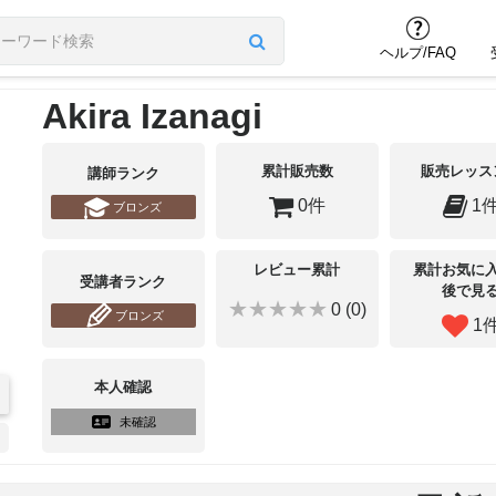
ヘルプ/FAQ
Akira Izanagi
累計販売数
販売レッス
講師ランク
0件
1
ブロンズ
レビュー累計
累計お気に
受講者ランク
後で見
★★★★★
0 (0)
ブロンズ
1
本人確認
未確認