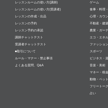
レッスンルームの使い方(講師)
ゲーム
レッスンルームの使い方(受講者)
食事・料理
レッスンの作成・出品
心理・カウ
レッスンの予約
不動産・建
レッスン予約の承認
農業・ガー
講師チャットテスト
エコ・エネ
受講者チャットテスト
ファッショ
■取引について
スポーツ
ルール・マナー・禁止事項
ビジネス・
よくある質問、Q&A
音楽・美術
マネー・税
動物・ペッ
フリートー
占い