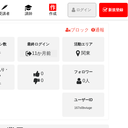
ログイン
新規登録
受講者
講師
作成
ブロック
通報
ン数
最終ログイン
活動エリア
件
関東
11か月前
入り・
フォロワー
0
る
0
0人
件
ユーザーID
167o0bviuge