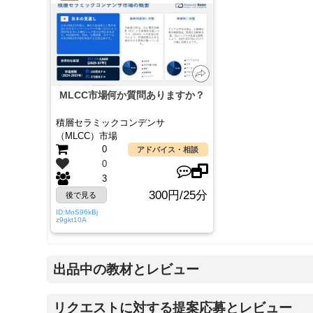
前
MLCC市場何か質問ありますか？
積層セラミックコンデンサ
（MLCC）市場
0
アドバイス・相談
0
3
300円/25分
後で見る
ID:MoS96kBj
z9gkt10A
出品中の教材とレビュー
リクエストに対する提案応募とレビュー