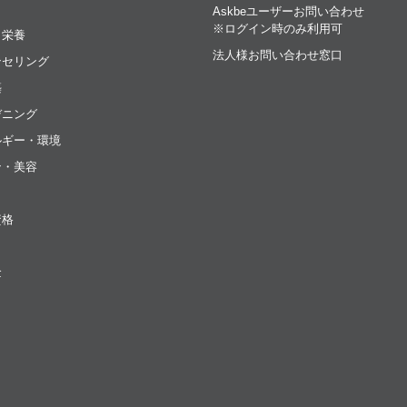
Askbeユーザーお問い合わせ
※ログイン時のみ利用可
・栄養
法人様お問い合わせ窓口
ンセリング
築
デニング
ルギー・環境
ン・美容
資格
金
ト
ク