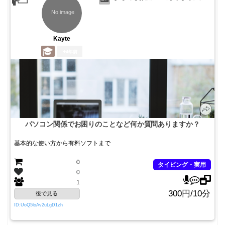
Kayte
4年前
パソコン関係でお困りのことなど何か質問ありますか？
基本的な使い方から有料ソフトまで
0
タイピング・実用
0
1
300円/10分
後で見る
ID:UoQ5loAv2uLgD1zh