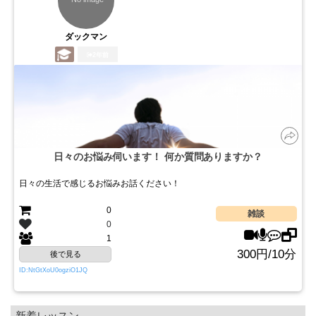
ダックマン
2年前
日々のお悩み伺います！ 何か質問ありますか？
日々の生活で感じるお悩みお話ください！
0
雑談
0
1
300円/10分
後で見る
ID:NtGtXoU0ogziO1JQ
新着レッスン