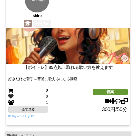
shiro
9か月前
【ボイトレ】85点以上取れる歌い方を教えます
好きだけと苦手→普通に歌えるになる講座
0
音楽
0
1
300円/50分
後で見る
ID:99j0e61uEk8jK125
新着レッスン