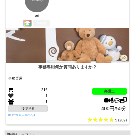
ori
3年前
事務専用何か質問ありますか？
事務専用
216
弁護士
1
1
400円/50分
後で見る
ID:C74k9igvh8Yfb1pI
★★★★★
5 (209)
新着レッスン