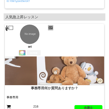
ID:Y0W7g1bhS5klI1KT
人気急上昇レッスン
ori
3年前
事務専用何か質問ありますか？
事務専用
216
弁護士