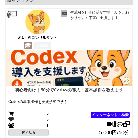
生成AIを仕事に活かす第一歩を、わ
かりやすく丁寧に支援します
れい_AIコンサルタント
19日前
初心者向け｜50分でCodexの導入・基本操作を教えます
Codexの基本操作を実践形式で学ぶ
0
インターネット・検索
0
1
5,000円/50分
後で見る