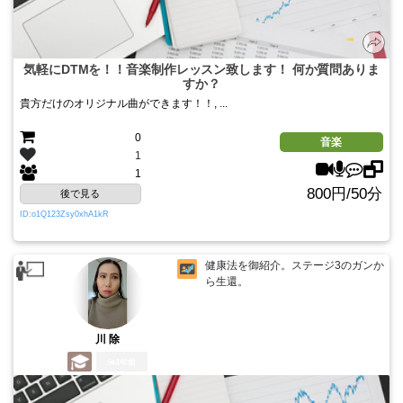
気軽にDTMを！！音楽制作レッスン致します！ 何か質問ありま
すか？
貴方だけのオリジナル曲ができます！！, ...
0
音楽
1
1
800円/50分
後で見る
ID:o1Q123Zsy0xhA1kR
健康法を御紹介。ステージ3のガンか
ら生還。
川 除
4年前