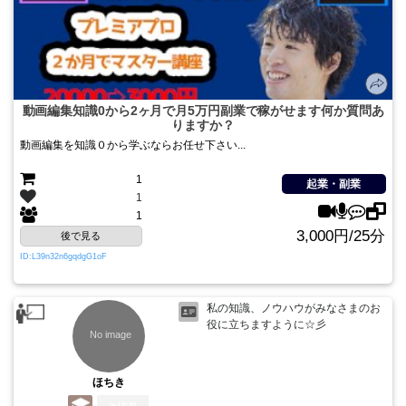
動画編集知識0から2ヶ月で月5万円副業で稼がせます何か質問あ
りますか？
動画編集を知識０から学ぶならお任せ下さい...
1
起業・副業
1
1
3,000円/25分
後で見る
ID:L39n32n6gqdgG1oF
私の知識、ノウハウがみなさまのお
役に立ちますように☆彡
ほちき