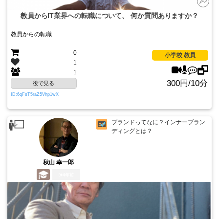
教員からIT業界への転職について、 何か質問ありますか？
教員からの転職
0
小学校 教員
1
1
300円/10分
後で見る
ID:6qFsT5raZ5Vhp1wX
ブランドってなに？インナーブラン
ディングとは？
秋山 幸一郎
4年前