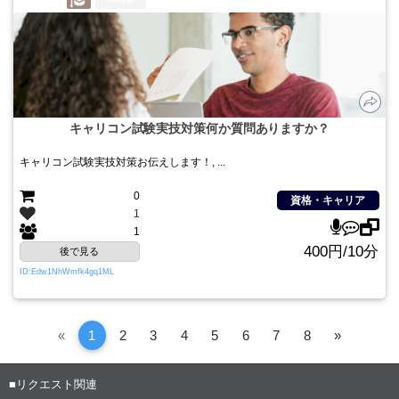
4年前
キャリコン試験実技対策何か質問ありますか？
キャリコン試験実技対策お伝えします！, ...
0
資格・キャリア
1
1
400円/10分
後で見る
ID:Edw1NhWmfk4gq1ML
Previous
次
«
1
2
3
4
5
6
7
8
»
へ
■リクエスト関連