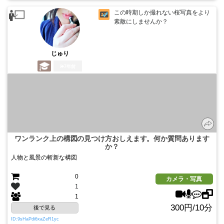
この時期しか撮れない桜写真をより
素敵にしませんか？
じゅり
7年前
ワンランク上の構図の見つけ方おしえます。何か質問あります
か？
人物と風景の斬新な構図
0
カメラ・写真
1
1
300円/10分
後で見る
ID:9sHaPdi6xaZeR1yc