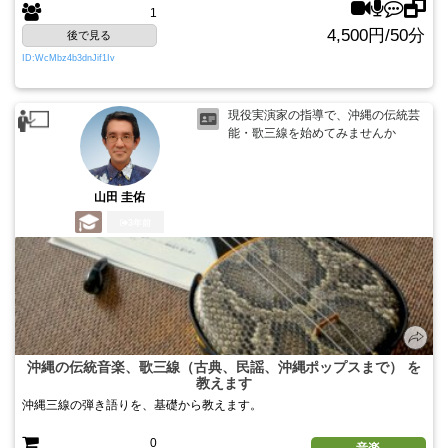
1
4,500円/50分
後で見る
ID:WcMbz4b3dnJif1Iv
現役実演家の指導で、沖縄の伝統芸
能・歌三線を始めてみませんか
山田 圭佑
3年前
沖縄の伝統音楽、歌三線（古典、民謡、沖縄ポップスまで） を
教えます
沖縄三線の弾き語りを、基礎から教えます。
0