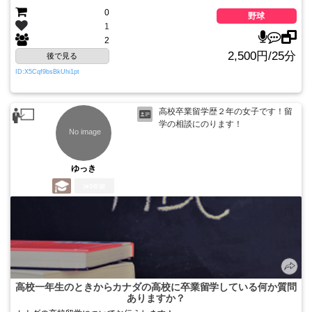
0
野球
1
2
2,500円/25分
後で見る
ID:X5Cqf9bsBkUhi1pt
高校卒業留学歴２年の女子です！留
学の相談にのります！
ゆっき
3年前
高校一年生のときからカナダの高校に卒業留学している何か質問
ありますか？