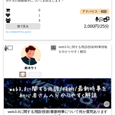
カナダの高校留学についてお伝えします！
0
アドバイス・相談
1
3
2,000円/25分
後で見る
ID:s7W0E0P7FkLhj15O
web3.0に関する用語/技術/時事情報
を分かりやすく解説
鈴木サト
3年前
web3.0に関する用語/技術/最新時事について何か質問あります