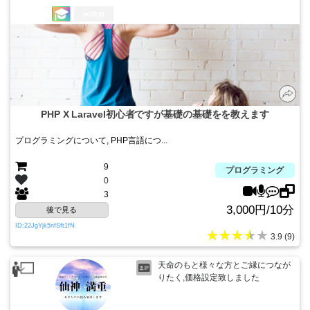
3年前
PHP X Laravel初心者ですが基礎の基礎をを教えます
プログラミングについて, PHP言語につ...
9
プログラミング
0
3
3,000円/10分
後で見る
ID:22JgYjk5nfSft1fN
★★★★★
3.9 (9)
天命のもと様々な方とご縁につなが
りたく,価格設定致しました