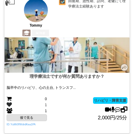
回復期、急性期、訪問、老健にて理
学療法士経験あります
Tommy
7年前
理学療法士ですが何か質問ありますか？
脳卒中のリハビリ、心の土台, トランスフ...
0
リハビリ・障害支援
1
1
2,000円/25分
後で見る
ID:YuMt0fWdrdKea1PA