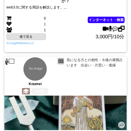
か？
web3.0に関する用語を解説します。,...
0
インターネット・検索
1
1
3,000円/10分
後で見る
ID:hrQgP9Il9hAhm1cZ
気になる方との相性・今後の展開占
います 出会い・片思い・復縁
Koumei
4年前