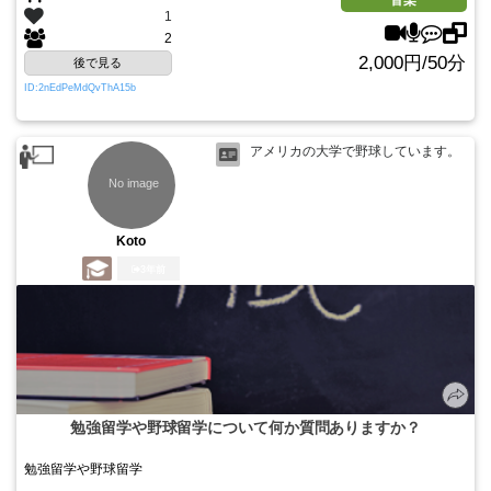
音楽
1
2
2,000円/50分
後で見る
ID:2nEdPeMdQvThA15b
アメリカの大学で野球しています。
Koto
3年前
勉強留学や野球留学について何か質問ありますか？
勉強留学や野球留学