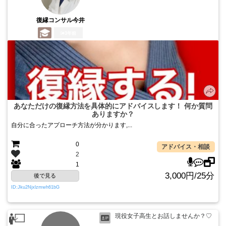
復縁コンサル今井
3年前
あなただけの復縁方法を具体的にアドバイスします！ 何か質問
ありますか？
自分に合ったアプローチ方法が分かります,...
0
アドバイス・相談
2
1
3,000円/25分
後で見る
ID:Jku2Njxlzmwh61bG
現役女子高生とお話しませんか？♡