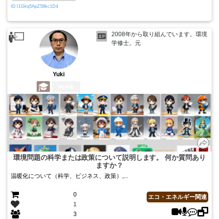
ID:I1Gkq5ApZ58kc1D4
2008年から取り組んでいます。環境
学修士。元
Yuki
1年前
環境問題の科学または政策について説明します。 何か質問あり
ますか？
温暖化について（科学、ビジネス、政策）,...
0
エコ・エネルギー関連
1
3