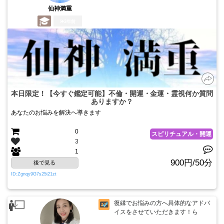
仙神満重
3年前
本日限定！【今すぐ鑑定可能】不倫・開運・金運・霊視何か質問
ありますか？
あなたのお悩みを解決へ導きます
0
スピリチュアル・開運
3
1
900円/50分
後で見る
ID:Zgnqy9G7s25i21zt
復縁でお悩みの方へ具体的なアドバ
イスをさせていただきます！ら