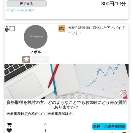
300円/10分
後で見る
ID:fq81m7rpAg6jy1QT
医療介護関連に特化したアドバイザ
ーです！
ノボル
2年前
資格取得を検討の方、どのようなことでもお気軽にどう何か質問
ありますか？
医療事務検定合格のコツ, 医療事務試験の...
0
医療・介護事務関連
1