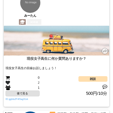
みーたん
5年前
現役女子高生に何か質問ありますか？
現役女子高生の目線お話しましょう！
0
雑談
2
1
500円/10分
後で見る
ID:ggIdu2F4t5ag31sk