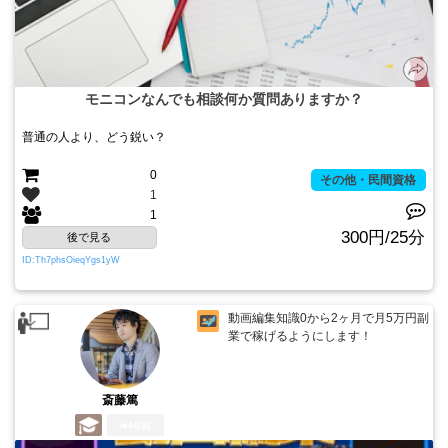
モニコンなんでも相談何か質問ありますか？
普通の人より、どう鋭い？
0
その他・民間資格
1
1
300円/25分
後で見る
ID:Th7phsOieqYgs1yW
動画編集知識0から2ヶ月で月5万円副
業で稼げるようにします！
斎藤篤
4年前