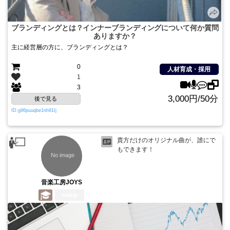
ブランディングとは？インナーブランディングについて何か質問
ありますか？
主に経営層の方に、ブランディングとは？
0
人材育成・採用
1
3
3,000円/50分
後で見る
ID:g96puuqbe1nh91Ij
貴方だけのオリジナル曲が、誰にで
もできます！
音楽工房JOYS
4年前