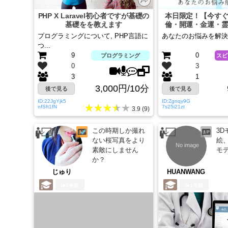
PHP X Laravel初心者ですが基礎の
本日限定！【今す
基礎をを教えます
倫・開運・金運・
ります
プログラミングについて, PHP言語に
あなたのお悩みを解決
つ...
9
0
プログラミング
スピ
0
3
3
1
3,000円/10分
後で見る
後で見る
ID:22JgYjk5
ID:Zgnqy9G
★★★★★
nfSft1fN
7s25i21zt
3.9 (9)
この時期しか撮れ
3
ない桜写真をより
絵
素敵にしません
モ
か？
じゅり
HUANWANG
7年前
1年前