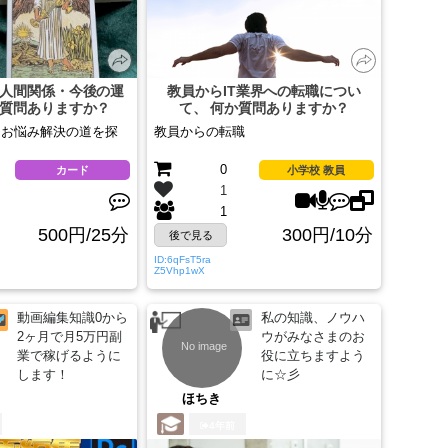
人間関係・今後の運
教員からIT業界への転職につい
質問ありますか？
て、 何か質問ありますか？
にお悩み解決の道を探
教員からの転職
0
カード
小学校 教員
1
1
500円/25分
300円/10分
後で見る
ID:6qFsT5ra
Z5Vhp1wX
動画編集知識0から
私の知識、ノウハ
2ヶ月で月5万円副
ウがみなさまのお
業で稼げるように
役に立ちますよう
します！
に☆彡
ほちき
4年前