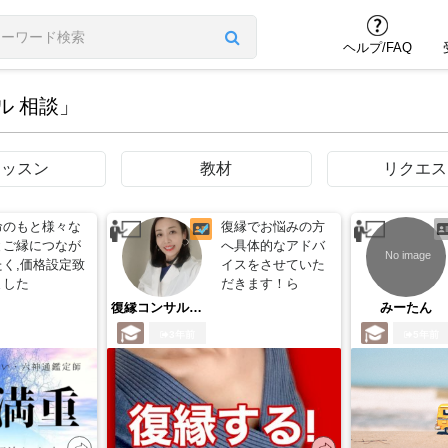
ヘルプ/FAQ
サル 相談」
レッスン
教材
リクエス
命のもと様々な
復縁でお悩みの方
とご縁につなが
へ具体的なアドバ
たく,価格設定致
イスをさせていた
ました
だきます！ら
復縁コンサル今井
みーたん
3年前
5年前