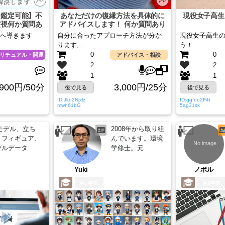
ぐ鑑定可能】不
あなただけの復縁方法を具体的に
現役女子高生
霊視何か質問あ
アドバイスします！ 何か質問あり
か？
ますか？
へ導きます
自分に合ったアプローチ方法が分か
現役女子高生
ります,...
う！
0
0
リチュアル・開運
アドバイス・相談
2
2
1
1
900円/50分
3,000円/25分
後で見る
後で見る
ID:Jku2Njxlz
ID:ggIdu2F4t
mwh61bG
5ag31sk
Dモデル、立ち
2008年から取り組
、フィギュア、
んでいます。環境
デルデータ
学修士。元
Yuki
ノボル
1年前
2年前