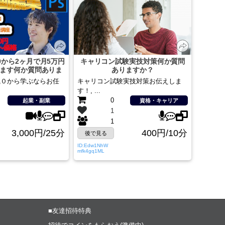
0から2ヶ月で月5万円
キャリコン試験実技対策何か質問
ます何か質問ありま
ありますか？
すか？
識０から学ぶならお任
キャリコン試験実技対策お伝えしま
す！, ...
0
起業・副業
資格・キャリア
1
1
3,000円/25分
400円/10分
後で見る
ID:Edw1NhW
mfk4gq1ML
■友達招待特典