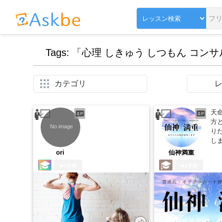
Tags: 「心理 しきゅう しつもん コン
カテゴリ
天
方
り
し
ori
仙神満重
3年前
3年前