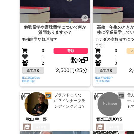
勉強留学や野球留学について何か
高校一年生のとき
質問ありますか？
校に卒業留学して
ります
勉強留学や野球留学
カナダの高校留学につ
ます！
0
0
野球
ア
1
1
2
3
2,500円/25分
2
後で見る
後で見る
ID:X5Cqf9bs
ID:s7W0E0P
BkUhi1pt
7FkLhj15O
ブランドってな
貴
に？インナーブラ
ナ
ンディングとは？
も
秋山 幸一郎
音楽工房JOYS
4年前
4年前