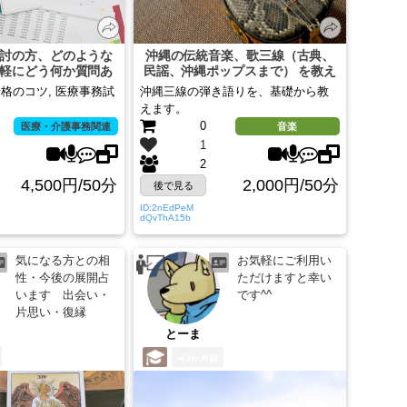
討の方、どのような
沖縄の伝統音楽、歌三線（古典、
軽にどう何か質問あ
民謡、沖縄ポップスまで） を教え
ますか？
ます
格のコツ, 医療事務試
沖縄三線の弾き語りを、基礎から教
えます。
0
医療・介護事務関連
音楽
1
2
4,500円/50分
2,000円/50分
後で見る
ID:2nEdPeM
dQvThA15b
気になる方との相
お気軽にご利用い
性・今後の展開占
ただけますと幸い
います 出会い・
です^^
片思い・復縁
とーま
3か月前