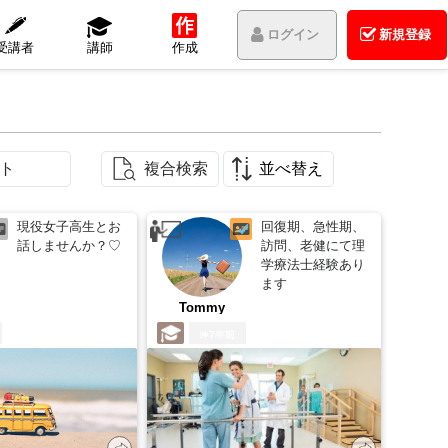
ログイン
新規登録
受講者
講師
作成
ト
複合検索
並べ替え
現役女子高生とお
回復期、急性期、
話しませんか？♡
訪問、老健にて理
学療法士経験あり
ます
Tommy
7年前