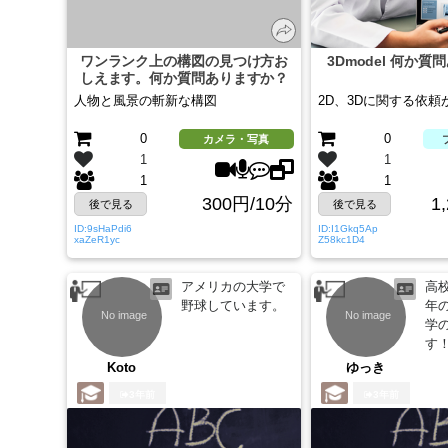
ワンランク上の構図の見つけ方お
3Dmodel 何か
しえます。何か質問ありますか？
人物と風景の斬新な構図
2D、3Dに関する依頼
0
0
カメラ・写真
1
1
1
1
300円/10分
1
後で見る
後で見る
ID:9sHaPdi6
ID:I1Gkq5Ap
xaZeR1yc
Z58kc1D4
アメリカの大学で
高
野球しています。
年
学
す
Koto
ゆっき
3年前
3年前