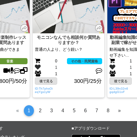
音楽制作レッス
モニコンなんでも相談何か質問あ
動画編集知識
質問あります
りますか？
副業で稼がせ
曲ができま
普通の人より、どう鋭い？
動画編集を知
せ下さい...
0
1
音楽
その他・民間資格
1
1
1
1
800円/50分
300円/25分
後で見る
後で見る
ID:Th7phsOi
ID:L39n32n6
eqYgs1yW
gqdgG1oF
Previous
次
«
1
2
3
4
5
6
7
8
»
へ
す
■アプリダウンロード