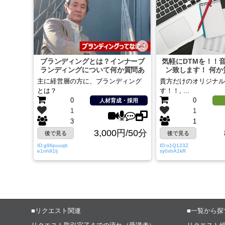
ブランディングとは？インナーブ
気軽にDTMを！！
ランディングについて何か質問あ
ン致します！ 何か
りますか？
か？
主に経営層の方に、ブランディング
貴方だけのオリジナル
とは？
す！！, ...
0
0
人材育成・採用
1
1
3
1
3,000円/50分
後で見る
後で見る
ID:g96puuqb
ID:o1Q123Z
e1nh91Ij
sy0xhA1kR
■リクエスト関連
■一覧から探