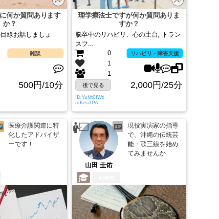
に何か質問あります
理学療法士ですが何か質問ありま
か？
すか？
の目線お話しましょ
脳卒中のリハビリ、心の土台, トラン
スフ...
0
雑談
リハビリ・障害支援
1
1
500円/10分
2,000円/25分
後で見る
ID:YuMt0fWd
rdKea1PA
医療介護関連に特
現役実演家の指導
化したアドバイザ
で、沖縄の伝統芸
ーです！
能・歌三線を始め
てみませんか
山田 圭佑
3年前