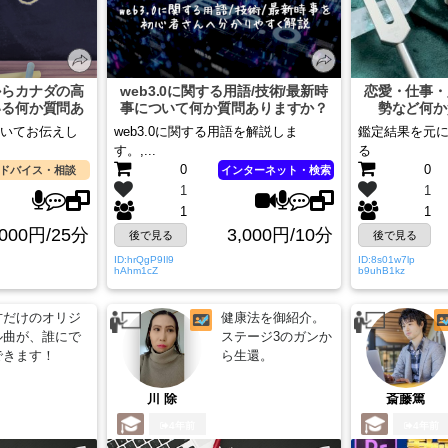
からカナダの高
web3.0に関する用語/技術/最新時
恋愛・仕事・
いる何か質問あ
事について何か質問ありますか？
勢など何か
か？
いてお伝えし
web3.0に関する用語を解説しま
鑑定結果を元
す。,...
る
0
0
ドバイス・相談
インターネット・検索
1
1
1
1
,000円/25分
3,000円/10分
後で見る
後で見る
ID:hrQgP9Il9
ID:8s01w7lp
hAhm1cZ
b9uhB1kz
方だけのオリジ
健康法を御紹介。
ル曲が、誰にで
ステージ3のガンか
できます！
ら生還。
川 除
斎藤篤
4年前
4年前