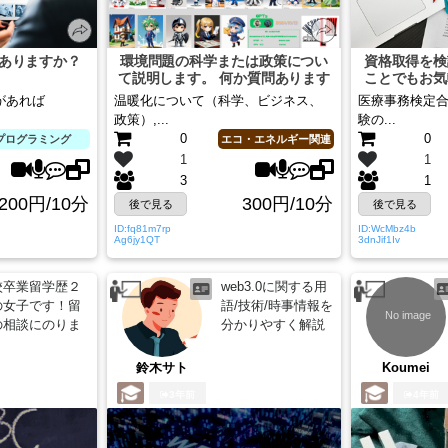
質問ありますか？
環境問題の科学または政策につい
資格取得を検
て説明します。 何か質問あります
ことでもお気
か？
り
があれば
温暖化について（科学、ビジネス、
医療事務検定合
政策）,...
験の...
0
0
プログラミング
エコ・エネルギー関連
1
1
3
1
,200円/10分
300円/10分
後で見る
後で見る
ID:fq81m7rp
ID:WcMbz4b
Ag6jy1QT
3dnJif1Iv
校卒業留学歴２
web3.0に関する用
の女子です！留
語/技術/時事情報を
の相談にのりま
分かりやすく解説
！
鈴木サト
Koumei
3年前
4年前