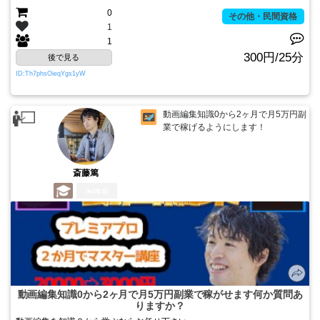
0
その他・民間資格
1
1
300円/25分
後で見る
ID:Th7phsOieqYgs1yW
動画編集知識0から2ヶ月で月5万円副
業で稼げるようにします！
斎藤篤
4年前
動画編集知識0から2ヶ月で月5万円副業で稼がせます何か質問あ
りますか？