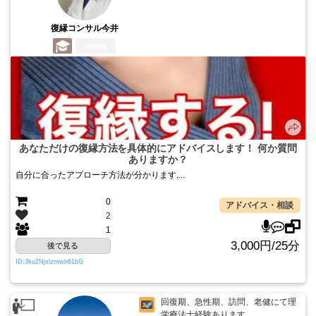
復縁コンサル今井
3年前
あなただけの復縁方法を具体的にアドバイスします！ 何か質問
ありますか？
自分に合ったアプローチ方法が分かります,...
0
アドバイス・相談
2
1
3,000円/25分
後で見る
ID:Jku2Njxlzmwh61bG
回復期、急性期、訪問、老健にて理
学療法士経験あります