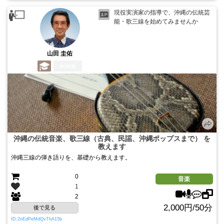
現役実演家の指導で、沖縄の伝統芸
能・歌三線を始めてみませんか
山田 圭佑
3年前
沖縄の伝統音楽、歌三線（古典、民謡、沖縄ポップスまで） を
教えます
沖縄三線の弾き語りを、基礎から教えます。
0
音楽
1
2
2,000円/50分
後で見る
ID:2nEdPeMdQvThA15b