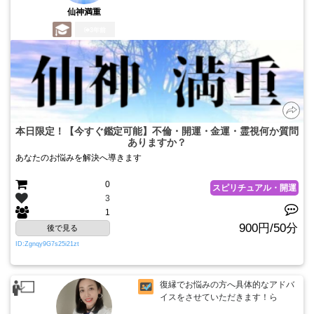
仙神満重
3年前
本日限定！【今すぐ鑑定可能】不倫・開運・金運・霊視何か質問
ありますか？
あなたのお悩みを解決へ導きます
0
スピリチュアル・開運
3
1
900円/50分
後で見る
ID:Zgnqy9G7s25i21zt
復縁でお悩みの方へ具体的なアドバ
イスをさせていただきます！ら