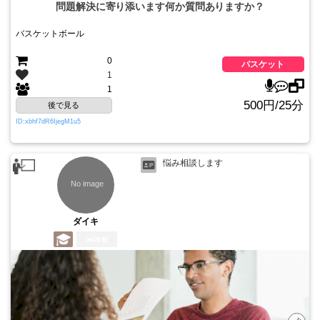
問題解決に寄り添います何か質問ありますか？
バスケットボール
0
バスケット
1
1
500円/25分
後で見る
ID:xbhf7dR6IjegM1u5
悩み相談します
ダイキ
4年前