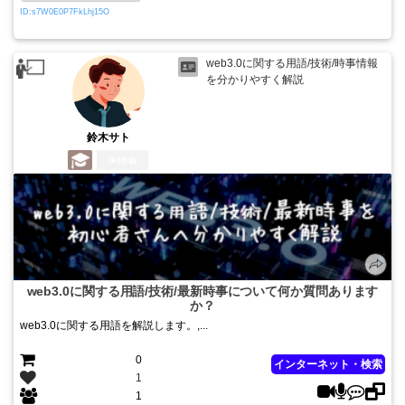
ID:s7W0E0P7FkLhj15O
web3.0に関する用語/技術/時事情報
を分かりやすく解説
鈴木サト
3年前
web3.0に関する用語/技術/最新時事について何か質問あります
か？
web3.0に関する用語を解説します。,...
0
インターネット・検索
1
1