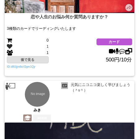
恋や人生のお悩み何か質問ありますか？
3種類のカードでリーディングいたします
0
カード
1
1
500円/10分
後で見る
ID:d8Ujjmlbcf2gm1Qy
元気にニコニコ楽しく学びましょう
（＾ν＾）
みき
5年前