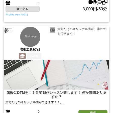
3
3,000円/50分
後で見る
ID:g96puuqbe1nh91Ij
貴方だけのオリジナル曲が、誰にで
もできます！
音楽工房JOYS
4年前
気軽にDTMを！！音楽制作レッスン致します！ 何か質問ありま
すか？
貴方だけのオリジナル曲ができます！！, ...
0