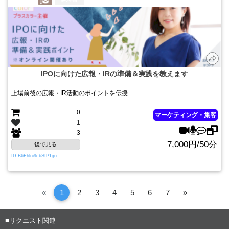
6年前
IPOに向けた広報・IRの準備＆実践を教えます
上場前後の広報・IR活動のポイントを伝授...
0
マーケティング・集客
1
3
7,000円/50分
後で見る
ID:B6Fhlni9cbSfP1gu
Previous
次
«
1
2
3
4
5
6
7
»
へ
■リクエスト関連