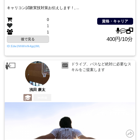
キャリコン試験実技対策お伝えします！, ...
0
資格・キャリア
1
1
400円/10分
後で見る
ID:Edw1NhWmfk4gq1ML
ドライブ、パスなど絶対に必要なス
キルをご提案します
浅田 康太
4年前