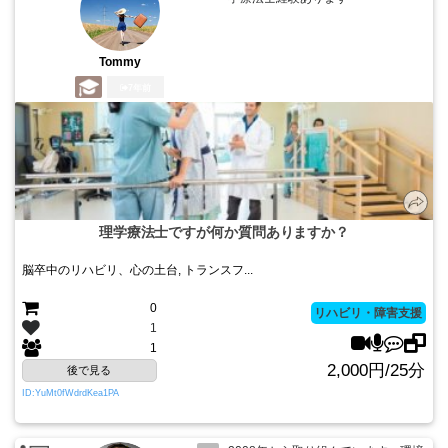
Tommy
7年前
理学療法士ですが何か質問ありますか？
脳卒中のリハビリ、心の土台, トランスフ...
0
リハビリ・障害支援
1
1
2,000円/25分
後で見る
ID:YuMt0fWdrdKea1PA