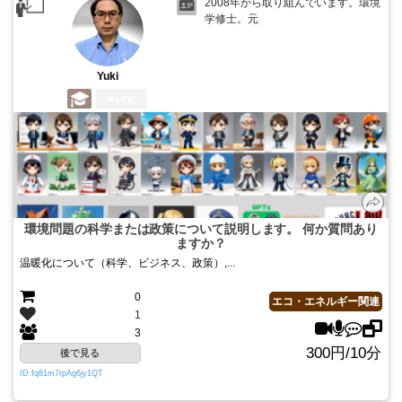
2008年から取り組んでいます。環境
学修士。元
Yuki
1年前
環境問題の科学または政策について説明します。 何か質問あり
ますか？
温暖化について（科学、ビジネス、政策）,...
0
エコ・エネルギー関連
1
3
300円/10分
後で見る
ID:fq81m7rpAg6jy1QT