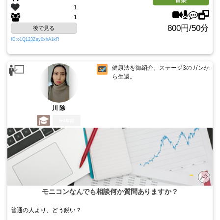
音楽
1
1
800円/50分
後で見る
ID:o1Q123Zsy0xhA1kR
健康法を御紹介。ステージ3のガンか
ら生還。
川 除
4年前
モニコンなんでも相談何か質問ありますか？
普通の人より、どう鋭い？