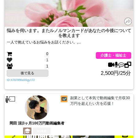
悩みを伺います。またルノルマンカードがあなたの今後について
を教えます
一人で抱えているお悩みをお話ください。,...
0
介護士・福祉士
1
1
2,500円/25分
後で見る
ID:X78795fls0Ggy172
副業として本気で動画編集で月収30
万円を超えたい方を応援！
岡田 涼|3ヶ月100万円動画編集者
5年前