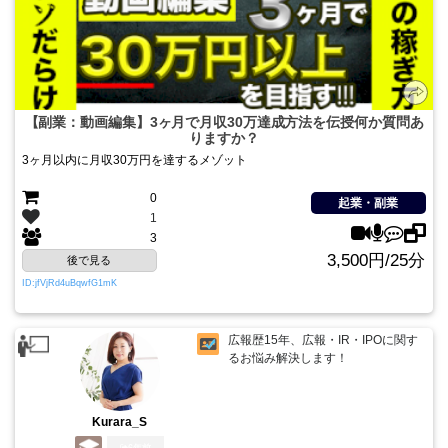
【副業：動画編集】3ヶ月で月収30万達成方法を伝授何か質問あ
りますか？
3ヶ月以内に月収30万円を達するメゾット
0
起業・副業
1
3
3,500円/25分
後で見る
ID:jfVjRd4uBqwfG1mK
広報歴15年、広報・IR・IPOに関す
るお悩み解決します！
Kurara_S