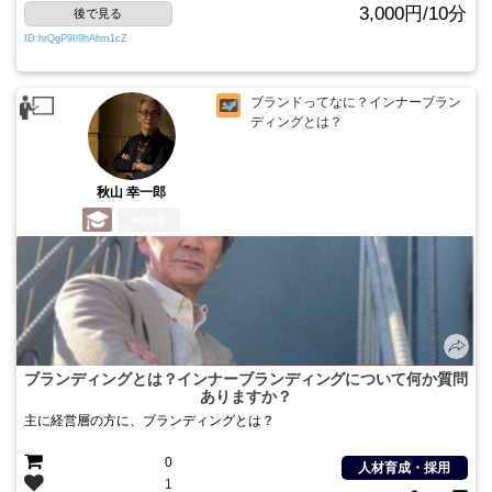
3,000円/10分
後で見る
ID:hrQgP9Il9hAhm1cZ
ブランドってなに？インナーブラン
ディングとは？
秋山 幸一郎
4年前
ブランディングとは？インナーブランディングについて何か質問
ありますか？
主に経営層の方に、ブランディングとは？
0
人材育成・採用
1