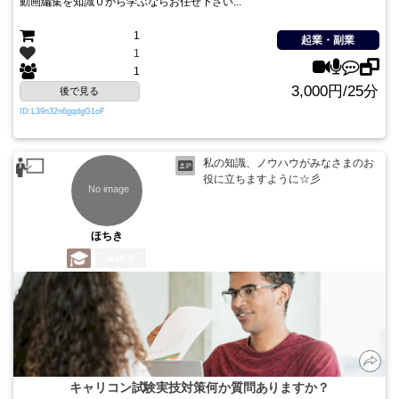
動画編集を知識０から学ぶならお任せ下さい...
1
起業・副業
1
1
3,000円/25分
後で見る
ID:L39n32n6gqdgG1oF
私の知識、ノウハウがみなさまのお
役に立ちますように☆彡
ほちき
4年前
キャリコン試験実技対策何か質問ありますか？