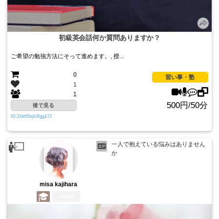
初級英会話何か質問ありますか？
ご希望の勉強方法にそって進めます。, 授...
0
習い事・塾
1
1
500円/50分
後で見る
ID:Zblr65sjh3fgg17J
一人で抱えている悩みはありません
か
misa kajihara
5年前