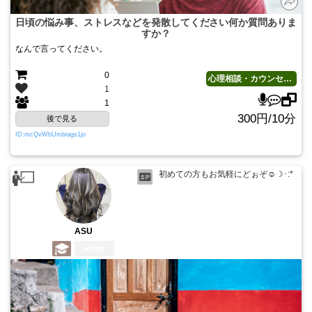
日頃の悩み事、ストレスなどを発散してください何か質問ありま
すか？
なんで言ってください。
0
心理相談・カウンセリング
1
1
300円/10分
後で見る
ID:mcQvWbUmbiags1jo
初めての方もお気軽にどぉぞ☺️☽･:*
ASU
5年前