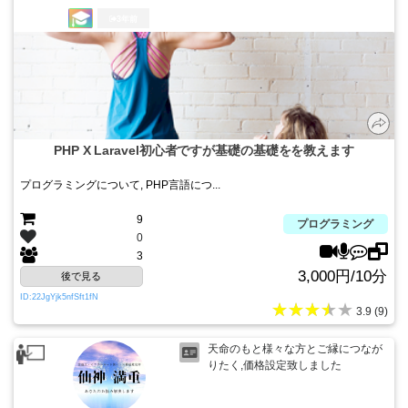
3年前
PHP X Laravel初心者ですが基礎の基礎をを教えます
プログラミングについて, PHP言語につ...
9
プログラミング
0
3
3,000円/10分
後で見る
ID:22JgYjk5nfSft1fN
★★★★★
3.9 (9)
天命のもと様々な方とご縁につなが
りたく,価格設定致しました